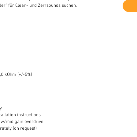
nder" für Clean- und Zerrsounds suchen.
 7,0 kOhm (+/-5%)
y
tallation instructions
w/mid gain overdrive
rately (on request)