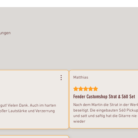
tungen
Matthias
Mit 5 von 5 Sternen bewertet.
Fender Customshop Strat & S60 Set
Nach dem Martin die Strat in der Wer
gut! Vielen Dank. Auch im harten
beseitigt. Die eingebauten S60 Pick
großer Lautstärke und Verzerrung
und satt und saftig hat die Gitarre ni
wieder