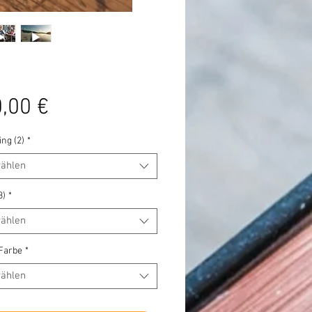
Preis
,00 €
ng (2)
*
ählen
3)
*
ählen
 Farbe
*
ählen