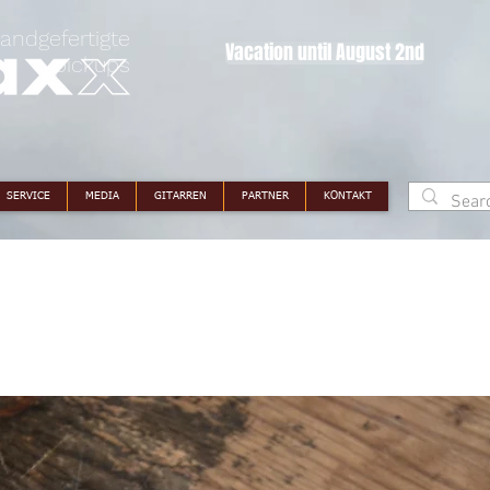
andgefertigte
Vacation until August 2nd
pickups
SERVICE
MEDIA
GITARREN
PARTNER
KONTAKT