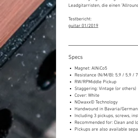
Leadgitarristen, die einen "Allrou
Testbericht:
guitar 01/2019
Specs
Magnet: AlNiCo5
Resistance (N/M/B): 5,9 / 5,9 /
RW/RPMiddle Pickup
Staggering: Vintage (or others)
Cover: White
NOwaxx© Technology
Handwound in Bavaria/German
Including 3 pickups, screws, ins
Recommended for: Clean and lo
Pickups are also available sepa