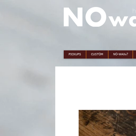
h
PICKUPS
CUSTOM
NO-WAXx?