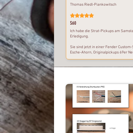
Thomas Riedl-Piankowitsch
Mit 5 von 5 Sternen bewertet.
S60
Ich habe die Strat-Pickups am Samsta
Erledigung.
Sie sind jetzt in einer Fender Custom
Esche-Ahorn, Originalpickups 69er Nec
Mir hat die Gitarre nie recht Freund w
bassig, wenig Mitten. Mit deinen Picku
geworden, ich habe gestern auch einen 
hatte auch schon ******-Pickups drinn
sehr gut ist, die G-Saite ist nicht vorl
ausgewogen. Im Gegensatz zu gewohnt
nicht mehr schräg gekippt montieren.
vom Hals zum Stegpickup durchschalte
sinnvollen Frequenzbereich. Viele klin