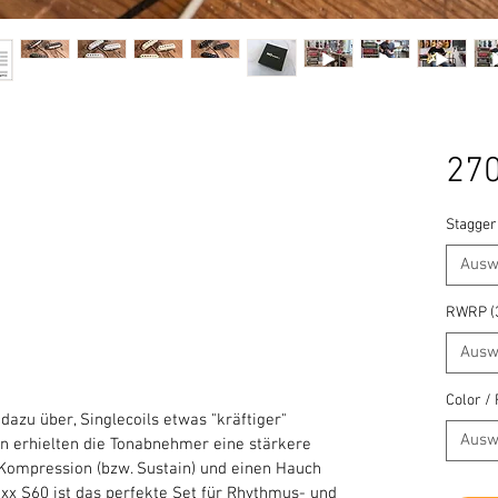
270
 Sternen, basierend auf 3 Bewertungen.
Staggeri
Ausw
RWRP (
Ausw
Color /
azu über, Singlecoils etwas "kräftiger"
Ausw
 erhielten die Tonabnehmer eine stärkere
Kompression (bzw. Sustain) und einen Hauch
x S60 ist das perfekte Set für Rhythmus- und