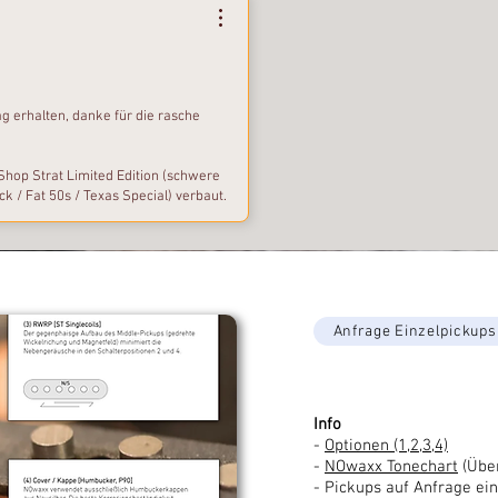
g erhalten, danke für die rasche
-Shop Strat Limited Edition (schwere
k / Fat 50s / Texas Special) verbaut.
erden wollen, das klang alles knallig,
ps ist das jetzt viel ausgewogener
Live-Auftritt damit gespielt. Ich
en, das war nicht ganz stimmig. Was
aut, die h und e-Saite klingen
en Teilen mußte ich die Pickups
Anfrage Einzelpickups
 Das ist viel zeitgemäßer. Wenn man
t, ist das in einem engen, sehr
gen da eher von dumpf bis schrill.
Info
-
Optionen (1,2,3,4)
-
NOwaxx Tonechart
(Über
- Pickups auf Anfrage ein