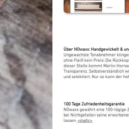
Über NOwaxx: Handgewickelt & u
Ungewachste Tonabnehmer klingen o
ohne Fleiß kein Preis: Die Rückk
dieser Stelle kommt Martin Hornau
Transparenz. Selbstverständlich w
und selektiert. Nur so kann der h
100 Tage Zufriedenheitsgarantie
NOwaxx gewährt eine 100-tägige Zuf
bei Nichtgefallen seine erworben
lassen.
<mehr>