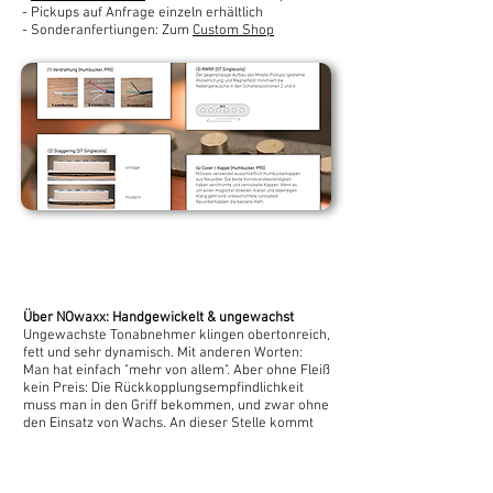
- Pickups auf Anfrage einzeln erhältlich
- Sonderanfertiungen: Zum
Custom Shop
Über NOwaxx: Handgewickelt & ungewachst
Ungewachste Tonabnehmer klingen obertonreich,
fett und sehr dynamisch. Mit anderen Worten:
Man hat einfach "mehr von allem". Aber ohne Fleiß
kein Preis: Die Rückkopplungsempfindlichkeit
muss man in den Griff bekommen, und zwar ohne
den Einsatz von Wachs. An dieser Stelle kommt
Martin Hornauer mit NOwaxx ins Spiel. Im Resultat
reagiert die Gitarre dynamischer und der Ton hat
mehr Druck und Transparenz. Selbstverständlich