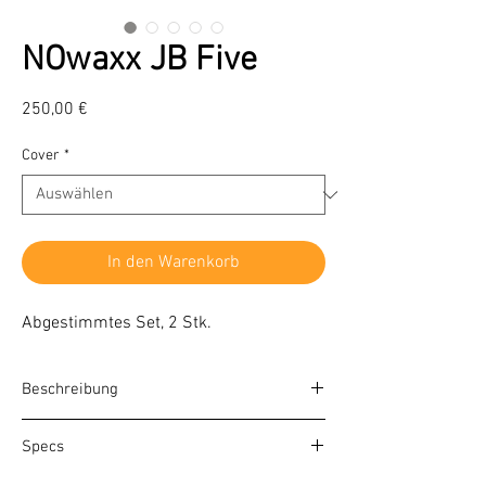
NOwaxx JB Five
Preis
250,00 €
Cover
*
In den Warenkorb
Abgestimmtes Set, 2 Stk.
Beschreibung
Das JB Five ist ein klassisches Set für 5-
Specs
saitige J-Bässe. Wer direkte und
dynamische Sounds mag wird diese