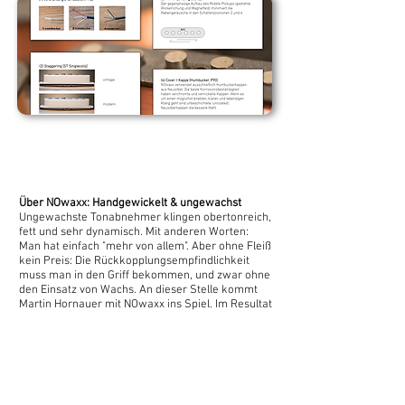
Worum geht es also? Das HSS Retro Set
liefert klanglich alles, was sich ein Strat-
Gitarrist wünscht – und das immer absolut
unverblümt, puristisch und total ehrlich!
Die Kombination aus RAW Cover für den
Humbucker und den Vintage-White
Kappen für die Singlecoils ist ein
Vorschlag von mir. Andere
Über NOwaxx: Handgewickelt & ungewachst
Farbkombinationen einfach anfragen.
Ungewachste Tonabnehmer klingen obertonreich,
fett und sehr dynamisch. Mit anderen Worten:
Man hat einfach "mehr von allem". Aber ohne Fleiß
kein Preis: Die Rückkopplungsempfindlichkeit
muss man in den Griff bekommen, und zwar ohne
den Einsatz von Wachs. An dieser Stelle kommt
Martin Hornauer mit NOwaxx ins Spiel. Im Resultat
reagiert die Gitarre dynamischer und der Ton hat
mehr Druck und Transparenz. Selbstverständlich
wird jeder einzelne Tonabnehmer von Martin
persönlich in Handarbeit gewickelt,
zusammengebaut, geprüft und selektiert. Nur so
kann der hohe Qualitätsstandard von NOwaxx